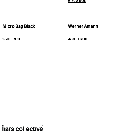
6 700 RUB
1000 руб./заказ,

- по миру, остальные места: от 14 дней, 2400 руб./заказ.

Мы отправляем заказы 3 раза в неделю: вт, пт, вс.
Подробные условия доставки
Подробные условия возврата
Micro Bag Black
Werner Amann
1 500 RUB
4 300 RUB