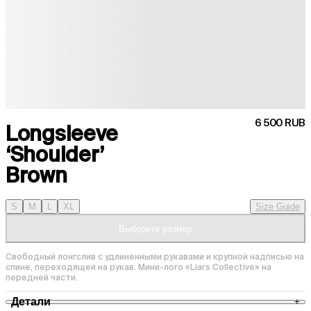
6 500 RUB
Longsleeve
‘Shoulder’
Brown
S
M
L
XL
Size Guide
Выберите размер
Свободный лонгслив с удлиненными рукавами и крупной надписью на 
спине, переходящей на рукав. Мини-лого «Liars Collective» на 
передней части.
Детали
+