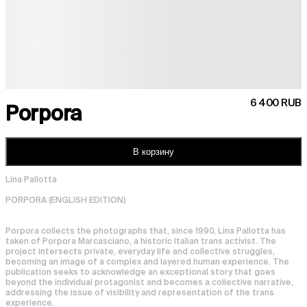
6 400 RUB
Porpora
В корзину
Lina Pallotta

PORPORA (ENGLISH EDITION)

Porpora collects the photographs that, since 1990, Lina Pallotta has 
taken of Porpora Marcasciano, a historic Italian trans activist. The 
project intersects private, everyday life and collective struggles, 
becoming an image of a complex and layered human experience. The 
publication seeks to acknowledge an exceptional story that goes 
beyond the individual protagonist and becomes a collective narrative, 
addressing the issue of visibility and representation of the trans 
experience.