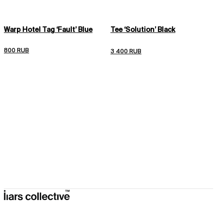
Мы отправляем заказы 3 раза в неделю: вт, пт, вс.
Подробные условия доставки
Подробные условия возврата
Warp Hotel Tag ‘Fault’ Blue
Tee ‘Solution’ Black
800 RUB
3 400 RUB