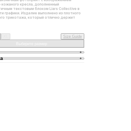
 кожаного кресла, дополненный 
ичным текстовым блоком Liars Collective в 
ти графики. Изделие выполнено из плотного 
го трикотажа, который отлично держит 
XL
Size Guide
Выберите размер
+
ка
+
0% , 220 гр

полнен в технологии шелкография

 в Санкт-Петербурге (ул. Гороховая, д.47. 
зделия на фото:

: ЧТ-ВС)

т - 184 см, вещь в размере М. 

 до ПВЗ СДЭК: от 2 дней, 400 руб./заказ,

ст - 179 см, вещь в размере S. 
 до квартиры, СДЭК: от 2 дней, 600 руб./
Ташкент/Баку/Ереван/Бишкек/Алматы/Минск: 
000 руб./заказ,

остальные места: от 14 дней, 2400 руб./заказ.

ем заказы 3 раза в неделю: вт, пт, вс.
 условия доставки
Подробные условия 