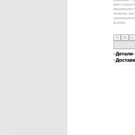
винтажного
минималист
нижней час
премиально
форму. 
S
M
L
Детали
Достав
- Хлопок 10
- Принт вы
- Самовывоз
- Размеры и
Рабочие дни
Парень, рос
- по России
Девушка, ро
- по России
заказ,

- по миру 
от 7 дней, 1
- по миру, 
Мы отправля
Подробные
возврата