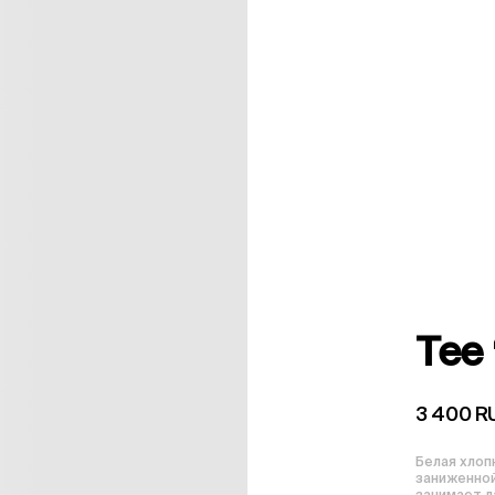
Tee 
3 400 R
Белая хлоп
заниженной
занимает л