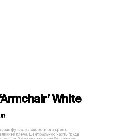
‘Armchair’ White
UB
ковая футболка свободного кроя с 
 линией плеча. Центральную часть груди 
аконичный фотопринт с изображением 