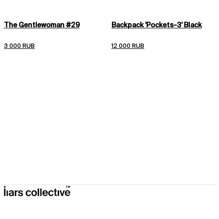
Мы отправляем заказы 3 раза в неделю: вт, пт, вс.
The Gentlewoman #29
Backpack 'Pockets-3' Black
Подробные условия доставки
Подробные условия возврата
3 000 RUB
12 000 RUB