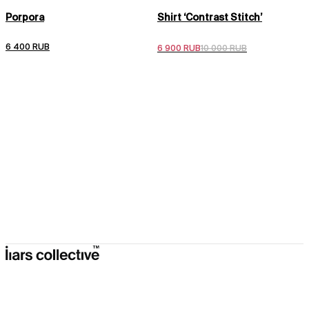
Мы отправляем заказы 3 раза в неделю: вт, пт, вс.
Porpora
Shirt ‘Contrast Stitch’
Подробные условия доставки
Подробные условия возврата
6 400 RUB
6 900 RUB
10 000 RUB