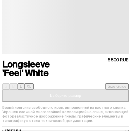
5 500 RUB
Longsleeve
'Feel' White
S
M
L
XL
Size Guide
Выберите размер
Белый лонгслив свободного кроя, выполненный из плотного хлопка. 
Украшен сложной многослойной композицией на спине, включающей 
фотореалистичное изображение пчелы, графические элементы и 
типографику в стиле технической документации.
Детали
+