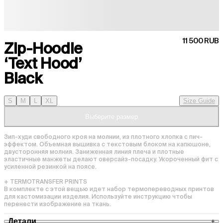
11 500 RUB
Zip-Hoodie
‘Text Hood’
Black
S
M
L
XL
Size Guide
Выберите размер
Зип-худи свободного кроя на молнии, из плотного хлопка с пич-
эффектом. Объемная вышивка с текстовым блоком на капюшоне, 
двусторонняя молния. Заниженная линия плеча и плотные 
эластичные манжеты делают оверсайз-посадку. Укороченный фит с 
усиленной резинкой на поясе.

+ TERMOTRANSFER PRINTS

В комплекте с этой вещью идет набор термопереводных принтов 
для кастомизации изделия. Используйте инструкцию чтобы 
Детали
+