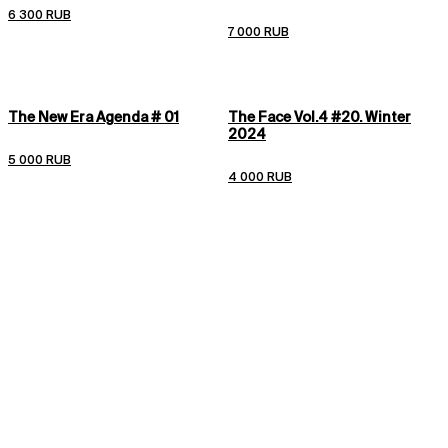
- Объем: 18л, в развернутом виде — 25л

6 300 RUB
1000 руб./заказ,

- Молния у основного отсека сверху

- по миру, остальные места: от 14 дней, 2400 руб./заказ.

7 000 RUB
- Размер: Ширина 35см X Высота 45см X Глубина 12см
Мы отправляем заказы 3 раза в неделю: вт, пт, вс.
Подробные условия доставки
Подробные условия возврата
The New Era Agenda # 01
The Face Vol.4 #20. Winter
2024
5 000 RUB
4 000 RUB