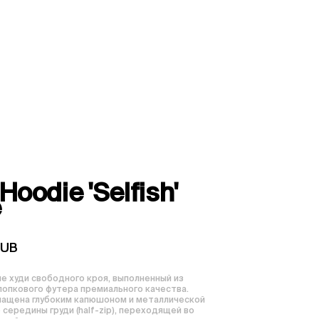
Hoodie 'Selfish'
e
RUB
е худи свободного кроя, выполненный из 
лопкового футера премиального качества. 
ащена глубоким капюшоном и металлической 
середины груди (half-zip), переходящей во 