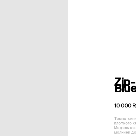
Zip-
Blu
10 000 
Темно-сини
плотного х
Модель осн
молнией до 