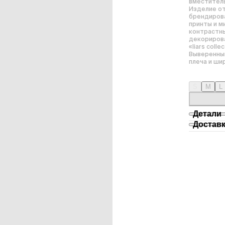
вместитель
Изделие от
брендирова
принты и м
контрастным
декориров
«liars coll
Выверенный
плеча и ши
S
M
L
Детали
Достав
- Хлопок 10
- Укорочен
- Самовывоз
- Короткая
Рабочие дни
- Принты на
- по России
Парень, рос
- по России
Девушка, ро
заказ,

- по миру 
от 7 дней, 1
- по миру, 
Мы отправля
Подробные