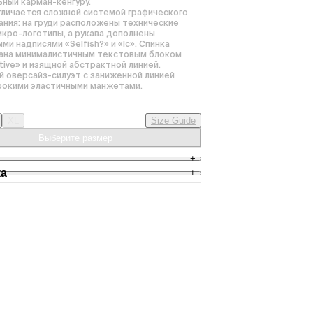
ный карман-кенгуру.

личается сложной системой графического 
ния: на груди расположены технические 
икро-логотипы, а рукава дополнены 
и надписями «Selfish?» и «lc». Спинка 
ана минималистичным текстовым блоком 
ective» и изящной абстрактной линией. 
 оверсайз-силуэт с заниженной линией 
рокими эластичными манжетами.
XL
Size Guide
Выберите размер
+
ка
+
0% , 450 гр

ный фит

 в Санкт-Петербурге (ул. Гороховая, д.47. 
 молния

: ЧТ-ВС)

 спине, груди и рукавах

 до ПВЗ СДЭК: от 2 дней, 400 руб./заказ,

т - 178 см, вещь в размере M. 

 до квартиры, СДЭК: от 2 дней, 600 руб./
ст - 179 см, вещь в размере S.

Ташкент/Баку/Ереван/Бишкек/Алматы/Минск: 
000 руб./заказ,

остальные места: от 14 дней, 2400 руб./заказ.

ем заказы 3 раза в неделю: вт, пт, вс.
 условия доставки
Подробные условия 